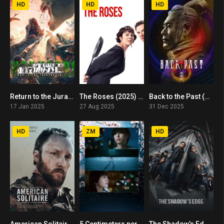
HD
HD
HD
Return to the Jurassic (2025) พากย์ไทย
The Roses (2025) พากย์ไทย
Back to the Past (2025) เจาะเวลาหาจิ๋นซี เดอะมูฟวี่
4.2
7
6.4
17 Jan 2025
27 Aug 2025
31 Dec 2025
HD
ZM
HD
American Solitaire (2025) พากย์ไทย
5 Centimeters per Second (2025) ยามซากุระร่วงโรย
The Shadow’s Edge (2025) แผนระห่ำ ใหญ่ฟัดเดือด