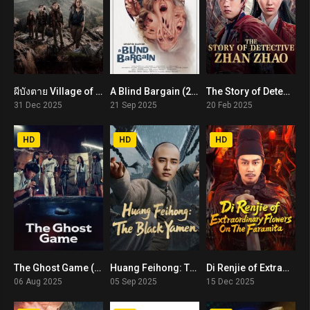
ผีบังตาย Village of the Dead (2025)
A Blind Bargain (2025) พากย์ไทย
The Story of Detective Zhan Zhao (2025) ยอดนักสืบจั่นเจา
5.8
7.5
5.4
31 Dec 2025
21 Sep 2025
20 Feb 2025
HD
HD
HD
The Ghost Game (2025) เกมเรียกผีต้องห้าม
Huang Feihong: The Black Yamen (2025) ที่ว่าการหวงเฟยหง
Di Renjie of Extraordinary Flowers On The Faramita (2025) ตี๋เหรินเจี๋ย ดอกพลับพลึงแดนพิศวง
4.8
5.4
5.4
06 Aug 2025
05 Sep 2025
15 Dec 2025