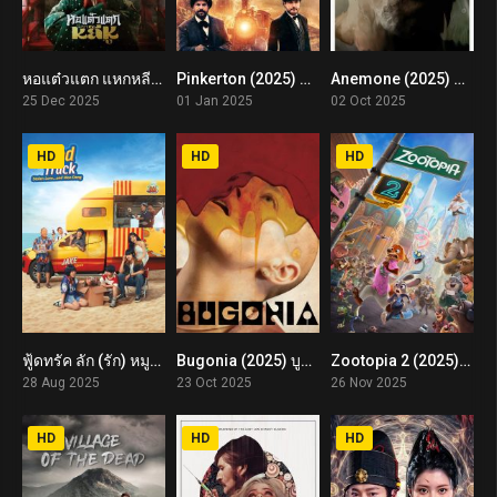
หอแต๋วแตก แหกหลีหู Hor Taew Tak: Split Li Hu (2025)
Pinkerton (2025) พากย์ไทย
Anemone (2025) อะนีโมนี
6.2
6
5.6
25 Dec 2025
01 Jan 2025
02 Oct 2025
HD
HD
HD
ฟู้ดทรัค ลัก (รัก) หมูเด้ง Food Truck: Stolen Love… and Moo Deng (2025)
Bugonia (2025) บูโกเนีย
Zootopia 2 (2025) นครสัตว์มหาสนุก 2
6.2
7.7
7.4
28 Aug 2025
23 Oct 2025
26 Nov 2025
HD
HD
HD