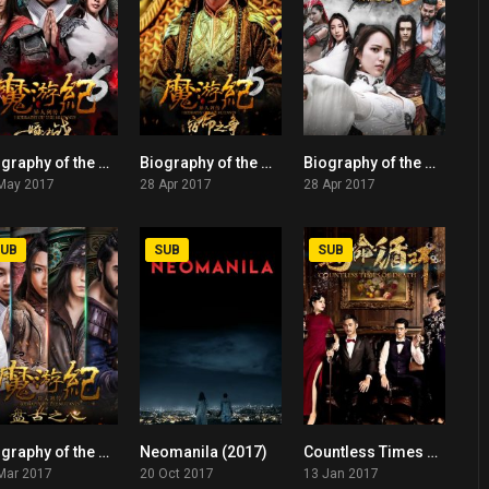
Biography of the Mutants 6 (2017)
Biography of the Mutants 5 (2017)
Biography of the Mutants 4 (2017)
5.6
5.6
5.6
May 2017
28 Apr 2017
28 Apr 2017
UB
SUB
SUB
Biography of the Mutants (2017)
Neomanila (2017)
Countless Times of Death (2017)
5.6
6.3
5.6
Mar 2017
20 Oct 2017
13 Jan 2017