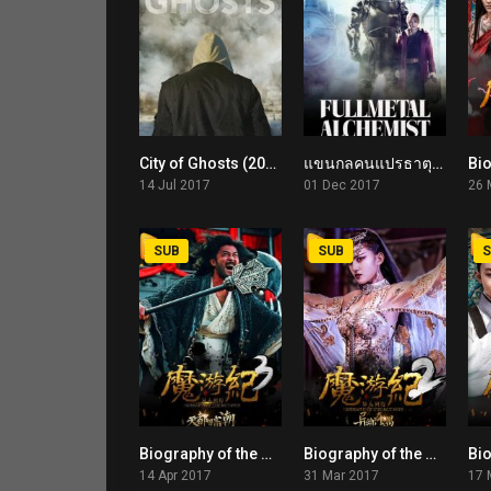
City of Ghosts (2017)
แขนกลคนแปรธาตุ Fullmetal Alchemist (2017)
7.4
5.3
14 Jul 2017
01 Dec 2017
26 
SUB
SUB
S
Biography of the Mutants 3 (2017)
Biography of the Mutants 2 (2017)
5.6
5.6
14 Apr 2017
31 Mar 2017
17 