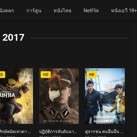
นังตลก
การ์ตูน
หนังไทย
NetFlix
หนังเอวี 18
2017
HD
HD
HD
ผู้พิทักษ์หมัดเทวดา The Thousand Faces of Dunjia (2017)
ปฏิบัติการลับดับนาซี The Man with the Iron Heart (2017)
คู่จารชน คนอึนมึน Confidential Assignment (2017)
5.4
6.4
6.6