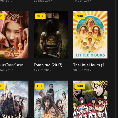
Dec 2017
25 May 2017
18 Jan 2017
HD
SUB
SUB
ป่วนหัวใจยัยปีศาจ Hanson and the Beast (2017)
Tombiruo (2017)
The Little Hours (2017)
5.2
5.8
5.8
Dec 2017
12 Oct 2017
30 Jun 2017
HD
HD
SUB