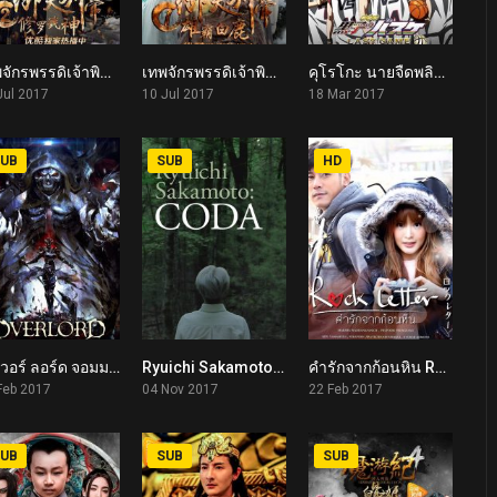
เทพจักรพรรดิเจ้าพิภพ 2 อสุรา เทพสังหาร Imperial God Emperor 2 (2017)
เทพจักรพรรดิเจ้าพิภพ 1 วีรชนแห่งสำนักกวางขาว Imperial God Emperor 1 (2017)
คุโรโกะ นายจืดพลิกสังเวียนบาส เกมสุดท้าย Kuroko’s Basketball the Movie: Last Game (2017)
5.5
5.5
7.7
Jul 2017
10 Jul 2017
18 Mar 2017
UB
SUB
HD
โอเวอร์ ลอร์ด จอมมารพิชิตโลก เดอะ มูฟวี่ 1 Overlord: The Undead King (2017)
Ryuichi Sakamoto: Coda (2017)
คำรักจากก้อนหิน Rock Letter (2017)
7.5
7.6
5.6
Feb 2017
04 Nov 2017
22 Feb 2017
UB
SUB
SUB