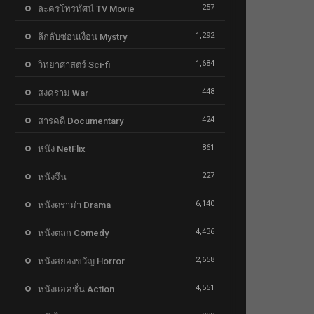
257
ละครโทรทัศน์ TV Movie
1,292
ลึกลับซ่อนเงื่อน Mystry
1,684
วิทยาศาสตร์ Sci-fi
448
สงคราม War
424
สารคดี Documentary
861
หนัง NetFlix
227
หนังจีน
6,140
หนังดราม่า Drama
4,436
หนังตลก Comedy
2,658
หนังสยองขวัญ Horror
4,551
หนังแอคชั่น Action