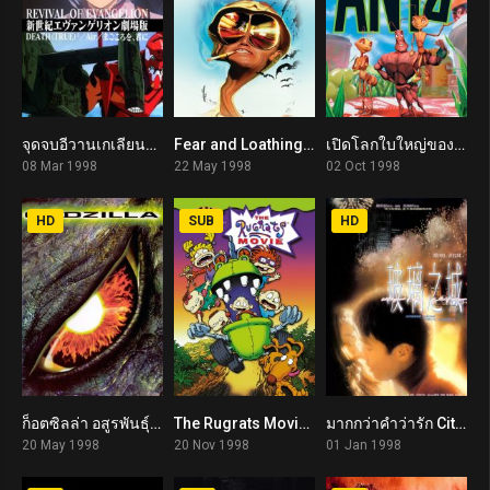
จุดจบอีวานเกเลียนที่แท้จริง Revival of Evangelion (1998)
Fear and Loathing in Las Vegas (1998)
เปิดโลกใบใหญ่ของนายมด Antz (1998)
8.2
7.6
6.5
08 Mar 1998
22 May 1998
02 Oct 1998
HD
SUB
HD
ก็อตซิลล่า อสูรพันธุ์นิวเคลียร์ล้างโลก Godzilla (1998)
The Rugrats Movie (1998)
มากกว่าคำว่ารัก City of Glass (1998)
5.4
5.9
6.8
20 May 1998
20 Nov 1998
01 Jan 1998