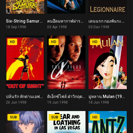
Six-String Samurai (1998)
คนอึดมหากาฬผ่ารหัสนรก Mercury Rising (1998)
เดนนรก กองพันระอุ Legionnaire (1998)
6.6
0
0
18 Sep 1998
03 Apr 1998
03 Dec 1998
HD
HD
HD
ปล้นรัก หักด่านเอฟบีไอ Out of Sight (1998)
ดิเอ็กซ์ไฟล์ ฝ่าวิกฤตสู้กับอนาคต The X Files (1998)
มู่หลาน Mulan (1998)
7.0
7.0
7.6
26 Jun 1998
19 Jun 1998
18 Jun 1998
SUB
SUB
HD