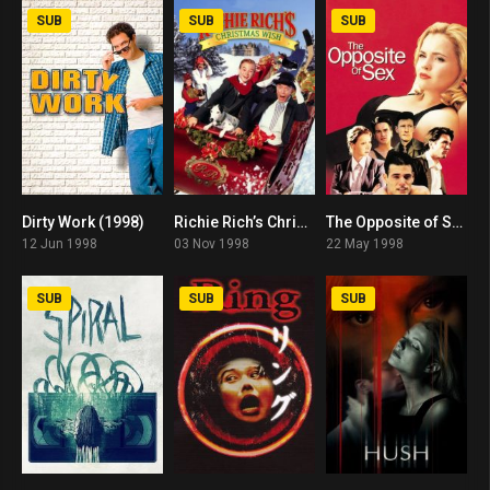
SUB
SUB
SUB
Dirty Work (1998)
Richie Rich’s Christmas Wish (1998)
The Opposite of Sex (1998)
6.5
4.1
6.4
12 Jun 1998
03 Nov 1998
22 May 1998
SUB
SUB
SUB