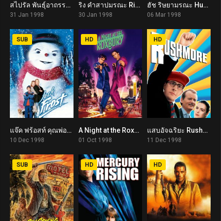
สไปรัล พันธุ์อาถรรพ์ Spiral (1998)
ริง คำสาปมรณะ Ringu (1998)
ฮัช ริษยามรณะ Hush (1998)
5.2
7.2
5.5
31 Jan 1998
30 Jan 1998
06 Mar 1998
SUB
HD
HD
แจ๊ค ฟร้อสท์ คุณพ่อมนุษย์หิมะ Jack Frost (1998)
A Night at the Roxbury (1998)
แสบอัจฉริยะ Rushmore (1998)
5.4
6.2
7.7
10 Dec 1998
01 Oct 1998
11 Dec 1998
SUB
HD
HD