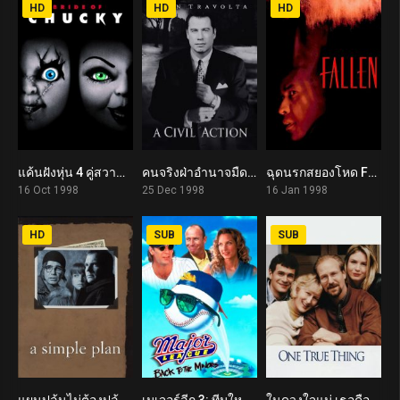
HD
HD
HD
แค้นฝังหุ่น 4 คู่สวาทวิวาห์สยอง Bride of Chucky (1998)
คนจริงฝ่าอำนาจมืด A Civil Action (1998)
ฉุดนรกสยองโหด Fallen (1998)
5.4
6.6
7.0
16 Oct 1998
25 Dec 1998
16 Jan 1998
HD
SUB
SUB
แผนปล้นไม่ต้องปล้น A Simple Plan (1998)
เมเจอร์ลีก 3: ทีมใหม่หัวใจเก๋า Major League: Back to the Minors (1998)
ในดวงใจแม่ เธอคือรักแท้ One True Thing (1998)