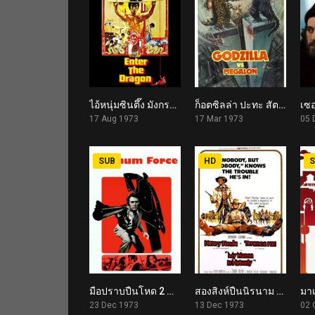
ไอ้หนุ่มซินตึ๊ง มังกรประจัญบาน Enter the Dragon (1973)
ก็อตซิลล่า ปะทะ สัตว์ประหลาดใต้พิภพ Godzilla vs. Megalon (1973)
7.7
4.8
17 Aug 1973
17 Mar 1973
05 
SUB
HD
S
มือปราบปืนโหด 2 Magnum Force (1973)
สองสิงห์ปืนนิรนาม My Name Is Nobody (1973)
7.2
7.5
23 Dec 1973
13 Dec 1973
02 