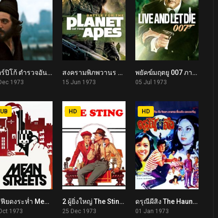
เซอร์ปิโก้ ตำรวจอันตราย Serpico (1973)
สงครามพิภพวานร Battle for the Planet of the Apes (1973)
พยัคฆ์มฤตยู 007 ภาค 8 Live and Let Die (1973)
7.7
5.5
6.8
Dec 1973
15 Jun 1973
05 Jul 1973
UB
HD
HD
มาเฟียดงระห่ำ Mean Streets (1973)
2 ผู้ยิ่งใหญ่ The Sting (1973)
ดรุณีผีสิง The Haunted Girl (1973)
7.3
8.3
5.5
Oct 1973
25 Dec 1973
01 Jan 1973