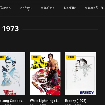
นังตลก
การ์ตูน
หนังไทย
NetFlix
หนังเอวี 18
1973
UB
SUB
SUB
The Long Goodbye (1973)
White Lightning (1973)
Breezy (1973)
7.6
6.4
7