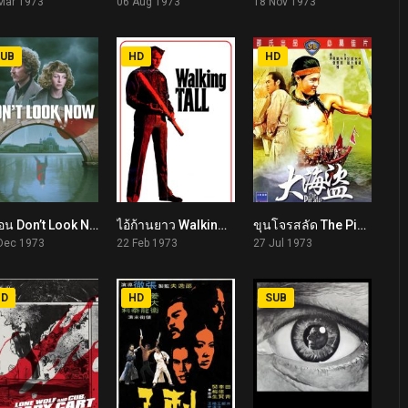
Mar 1973
06 Aug 1973
18 Nov 1973
UB
HD
HD
หลอน Don’t Look Now (1973)
ไอ้ก้านยาว Walking Tall (1973)
ขุนโจรสลัด The Pirate (1973)
0
6.9
6.0
Dec 1973
22 Feb 1973
27 Jul 1973
HD
HD
SUB