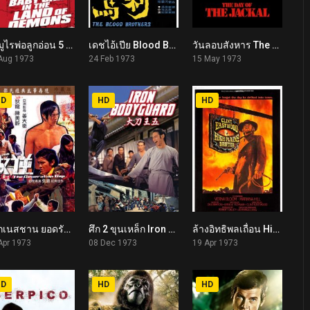
ซามูไรพ่อลูกอ่อน 5 Lone Wolf and Cub: Baby Cart in the Land of Demons (1973)
เดชไอ้เปีย Blood Brothers (1973)
วันลอบสังหาร The Day of the Jackal (1973)
7.6
6.8
7.8
Aug 1973
24 Feb 1973
15 May 1973
HD
HD
HD
แอ๊กเนสชาน ยอดรัก The Generation Gap (1973)
ศึก 2 ขุนเหล็ก Iron Bodyguard (1973)
ล้างอิทธิพลเถื่อน High Plains Drifter (1973)
6.9
6.2
7.5
Apr 1973
08 Dec 1973
19 Apr 1973
HD
HD
HD