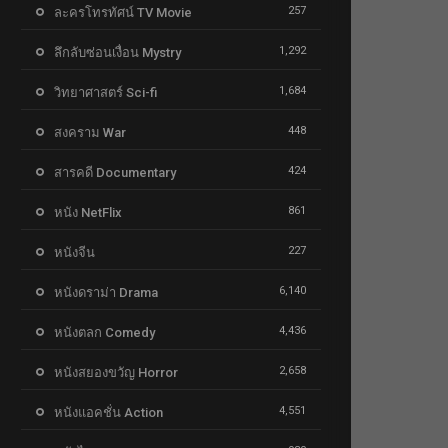
257
ละครโทรทัศน์ TV Movie
1,292
ลึกลับซ่อนเงื่อน Mystry
1,684
วิทยาศาสตร์ Sci-fi
448
สงคราม War
424
สารคดี Documentary
861
หนัง NetFlix
227
หนังจีน
6,140
หนังดราม่า Drama
4,436
หนังตลก Comedy
2,658
หนังสยองขวัญ Horror
4,551
หนังแอคชั่น Action