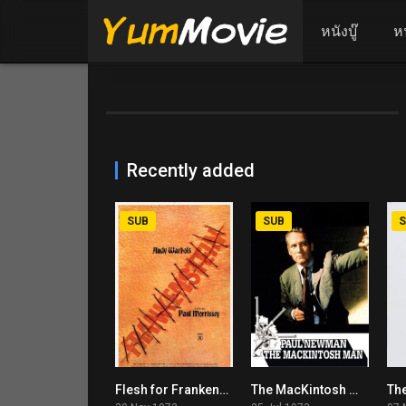
หนังบู๊
ห
Recently added
SUB
SUB
S
Flesh for Frankenstein (1973)
The MacKintosh Man (1973)
5.8
6.3