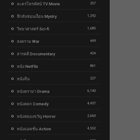
257
ละครโทรทัศน์ TV Movie
1,292
ลึกลับซ่อนเงื่อน Mystry
1,685
วิทยาศาสตร์ Sci-fi
449
สงคราม War
424
สารคดี Documentary
861
หนัง NetFlix
227
หนังจีน
6,140
หนังดราม่า Drama
4,437
หนังตลก Comedy
2,660
หนังสยองขวัญ Horror
4,552
หนังแอคชั่น Action