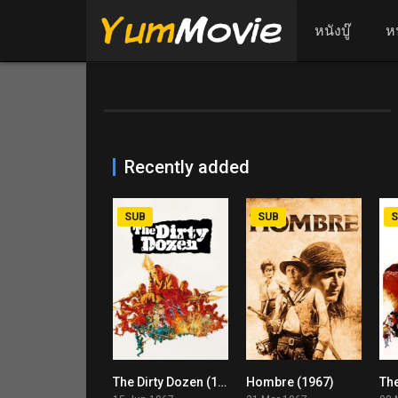
หนังบู๊
ห
Recently added
SUB
SUB
S
The Dirty Dozen (1967)
Hombre (1967)
7.7
7.4