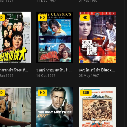
Mar 1967
11 Dec 1967
01 Feb 1967
HD
HD
HD
หน้ากากดำล้างแค้น Sweet Is Revenge (1967)
รอยรักรอยมลทิน Hamraaz (1967)
เดชอินทรีดำ Black Falcon (1967)
6.1
7.2
6.0
Jan 1967
16 Oct 1967
03 May 1967
HD
HD
SUB