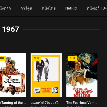
นังตลก
การ์ตูน
หนังไทย
NetFlix
หนังเอวี 18
1967
UB
SUB
SUB
The Taming of the Shrew (1967)
ถนอมรักไว้ในดวงใจ Guess Who’s Coming to Dinner (1967)
The Fearless Vampire Killers (1967)
7.1
7.8
7.2