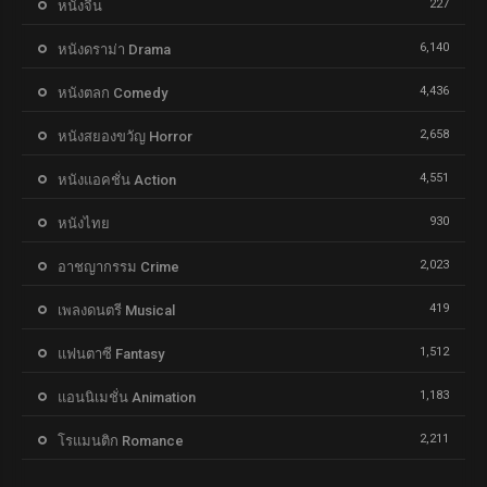
227
หนังจีน
6,140
หนังดราม่า Drama
4,436
หนังตลก Comedy
2,658
หนังสยองขวัญ Horror
4,551
หนังแอคชั่น Action
930
หนังไทย
2,023
อาชญากรรม Crime
419
เพลงดนตรี Musical
1,512
แฟนตาซี Fantasy
1,183
แอนนิเมชั่น Animation
2,211
โรแมนติก Romance