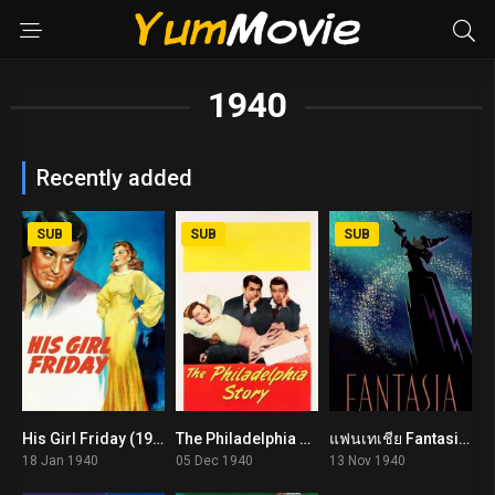
1940
Recently added
SUB
SUB
SUB
His Girl Friday (1940)
The Philadelphia Story (1940)
แฟนเทเชีย Fantasia (1940)
7.8
7.9
7.8
18 Jan 1940
05 Dec 1940
13 Nov 1940