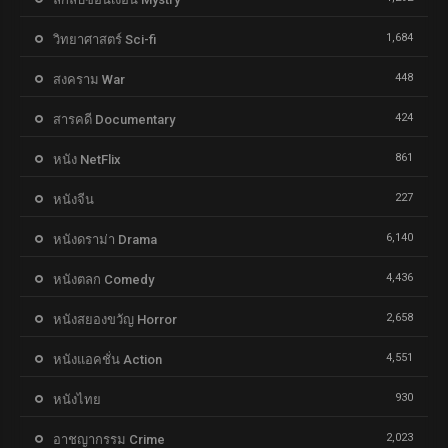
1,684
วิทยาศาสตร์ Sci-fi
448
สงคราม War
424
สารคดี Documentary
861
หนัง NetFlix
227
หนังจีน
6,140
หนังดราม่า Drama
4,436
หนังตลก Comedy
2,658
หนังสยองขวัญ Horror
4,551
หนังแอคชั่น Action
930
หนังไทย
2,023
อาชญากรรม Crime