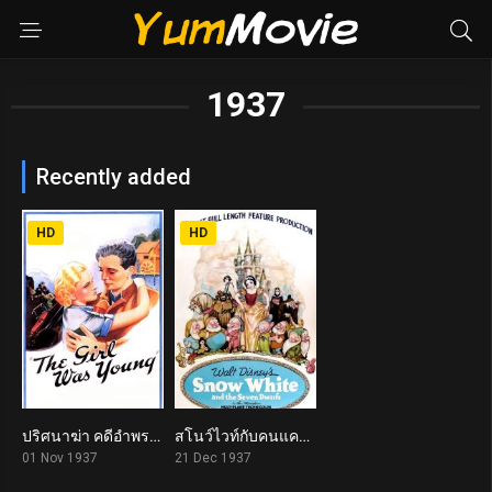
1937
Recently added
HD
HD
ปริศนาฆ่า คดีอําพราง Young and Innocent (1937)
สโนว์ไวท์กับคนแคระทั้งเจ็ด Snow White and the Seven Dwarfs (1937)
6.9
7.6
01 Nov 1937
21 Dec 1937