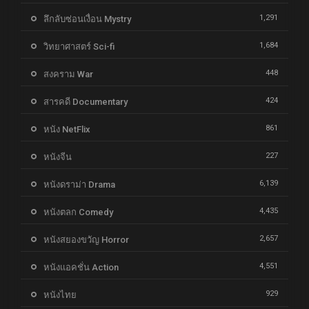
1,291
ลึกลับซ่อนเงื่อน Mystry
1,684
วิทยาศาสตร์ Sci-fi
448
สงคราม War
424
สารคดี Documentary
861
หนัง NetFlix
227
หนังจีน
6,139
หนังดราม่า Drama
4,435
หนังตลก Comedy
2,657
หนังสยองขวัญ Horror
4,551
หนังแอคชั่น Action
929
หนังไทย