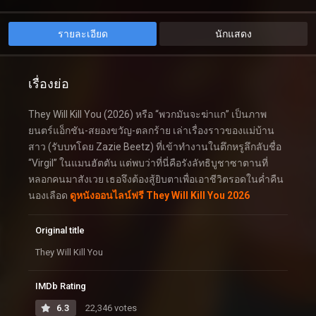
รายละเอียด
นักแสดง
เรื่องย่อ
They Will Kill You (2026) หรือ “พวกมันจะฆ่าแก” เป็นภาพ
ยนตร์แอ็กชัน-สยองขวัญ-ตลกร้าย เล่าเรื่องราวของแม่บ้าน
สาว (รับบทโดย Zazie Beetz) ที่เข้าทำงานในตึกหรูลึกลับชื่อ
“Virgil” ในแมนฮัตตัน แต่พบว่าที่นี่คือรังลัทธิบูชาซาตานที่
หลอกคนมาสังเวย เธอจึงต้องสู้ยิบตาเพื่อเอาชีวิตรอดในค่ำคืน
นองเลือด
ดูหนังออนไลน์ฟรี They Will Kill You 2026
Original title
They Will Kill You
IMDb Rating
6.3
22,346 votes