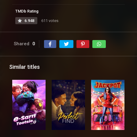
TMDb Rating
6.948
611 votes
Shared
0
Similar titles