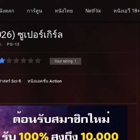
นังตลก
การ์ตูน
หนังไทย
NetFlix
หนังเอวี 18
26) ซูเปอร์เกิร์ล
n.
PG-13
Your rating:
1
าสตร์ Sci-fi
หนังแอคชั่น Action