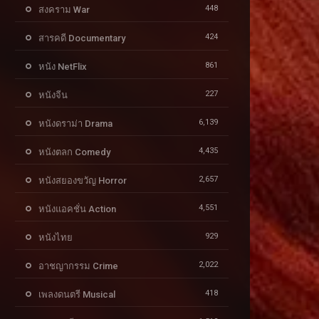
448
สงคราม War
424
สารคดี Documentary
861
หนัง NetFlix
227
หนังจีน
6,139
หนังดราม่า Drama
4,435
หนังตลก Comedy
2,657
หนังสยองขวัญ Horror
4,551
หนังแอคชั่น Action
929
หนังไทย
2,022
อาชญากรรม Crime
418
เพลงดนตรี Musical