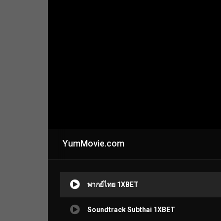
YumMovie.com
พากย์ไทย 1XBET
Soundtrack Subthai 1XBET