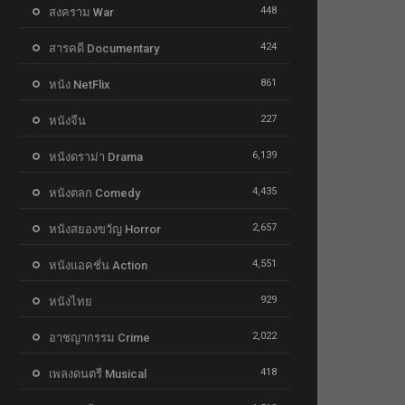
448
สงคราม War
424
สารคดี Documentary
861
หนัง NetFlix
227
หนังจีน
6,139
หนังดราม่า Drama
4,435
หนังตลก Comedy
2,657
หนังสยองขวัญ Horror
4,551
หนังแอคชั่น Action
929
หนังไทย
2,022
อาชญากรรม Crime
418
เพลงดนตรี Musical