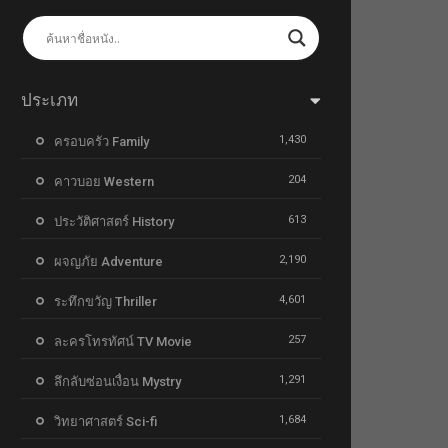
ประเภท
1,430
ครอบครัว Family
204
คาวบอย Western
613
ประวัติศาสตร์ History
2,190
ผจญภัย Adventure
4,601
ระทึกขวัญ Thriller
257
ละครโทรทัศน์ TV Movie
1,291
ลึกลับซ่อนเงื่อน Mystry
1,684
วิทยาศาสตร์ Sci-fi