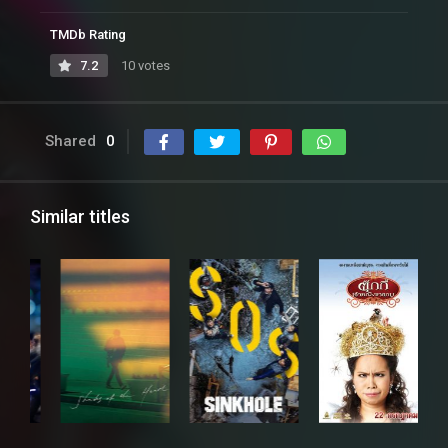
TMDb Rating
7.2
10 votes
Shared
0
Similar titles