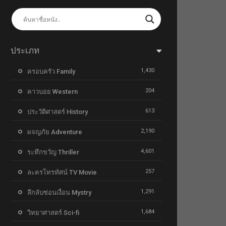
ประเภท
1,430
ครอบครัว Family
204
คาวบอย Western
613
ประวัติศาสตร์ History
2,190
ผจญภัย Adventure
4,601
ระทึกขวัญ Thriller
257
ละครโทรทัศน์ TV Movie
1,291
ลึกลับซ่อนเงื่อน Mystry
1,684
วิทยาศาสตร์ Sci-fi