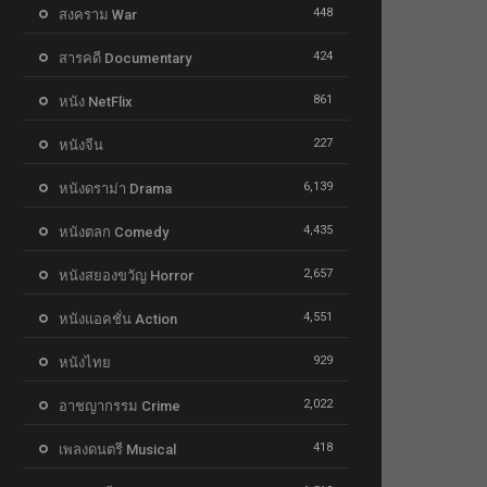
448
สงคราม War
424
สารคดี Documentary
861
หนัง NetFlix
227
หนังจีน
6,139
หนังดราม่า Drama
4,435
หนังตลก Comedy
2,657
หนังสยองขวัญ Horror
4,551
หนังแอคชั่น Action
929
หนังไทย
2,022
อาชญากรรม Crime
418
เพลงดนตรี Musical