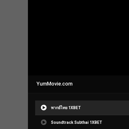
YumMovie.com
พากย์ไทย 1XBET
Soundtrack Subthai 1XBET