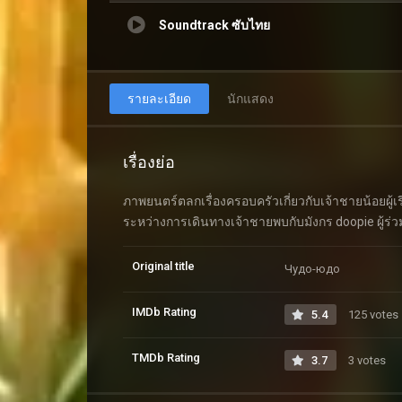
Soundtrack ซับไทย
รายละเอียด
นักแสดง
เรื่องย่อ
ภาพยนตร์ตลกเรื่องครอบครัวเกี่ยวกับเจ้าชายน้อยผู้เ
ระหว่างการเดินทางเจ้าชายพบกับมังกร doopie ผู้ร่วม
Original title
Чудо-юдо
IMDb Rating
5.4
125 votes
TMDb Rating
3.7
3 votes