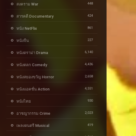
448
สงคราม War
424
สารคดี Documentary
861
หนัง NetFlix
227
หนังจีน
6,140
หนังดราม่า Drama
4,436
หนังตลก Comedy
2,658
หนังสยองขวัญ Horror
4,551
หนังแอคชั่น Action
930
หนังไทย
2,023
อาชญากรรม Crime
419
เพลงดนตรี Musical