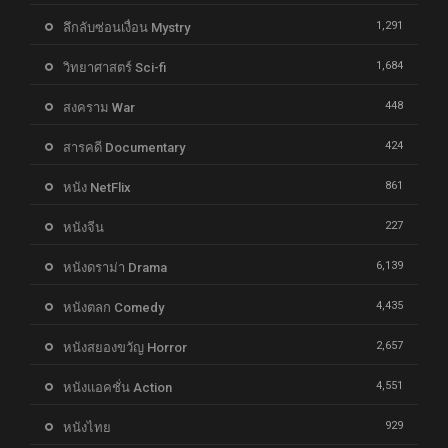
1,291
ลึกลับซ่อนเงื่อน Mystry
1,684
วิทยาศาสตร์ Sci-fi
448
สงคราม War
424
สารคดี Documentary
861
หนัง NetFlix
227
หนังจีน
6,139
หนังดราม่า Drama
4,435
หนังตลก Comedy
2,657
หนังสยองขวัญ Horror
4,551
หนังแอคชั่น Action
929
หนังไทย