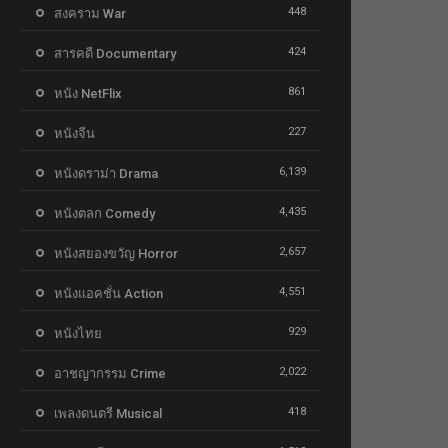
448
สงคราม War
424
สารคดี Documentary
861
หนัง NetFlix
227
หนังจีน
6,139
หนังดราม่า Drama
4,435
หนังตลก Comedy
2,657
หนังสยองขวัญ Horror
4,551
หนังแอคชั่น Action
929
หนังไทย
2,022
อาชญากรรม Crime
418
เพลงดนตรี Musical