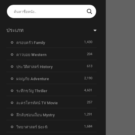
ประเภท
1,430
ครอบครัว Family
204
คาวบอย Western
613
ประวัติศาสตร์ History
2,190
ผจญภัย Adventure
4,601
ระทึกขวัญ Thriller
257
ละครโทรทัศน์ TV Movie
1,291
ลึกลับซ่อนเงื่อน Mystry
1,684
วิทยาศาสตร์ Sci-fi