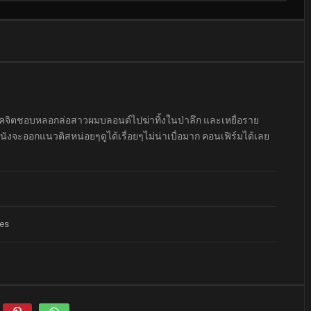
สัยโรคจิตชอบหลอกล่อสาวผมบลอนด์ไปฆ่าทิ้งในป่าลึก และเหยื่อราย
งจะออกแนวติสหน่อยๆดูได้เรื่อยๆไม่น่าเบื่อมาก คอนเฟิร์มได้เลย
tes