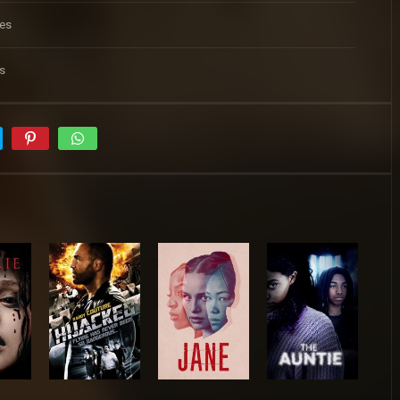
tes
s