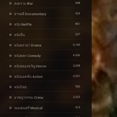
448
สงคราม War
424
สารคดี Documentary
861
หนัง NetFlix
227
หนังจีน
6,140
หนังดราม่า Drama
4,436
หนังตลก Comedy
2,658
หนังสยองขวัญ Horror
4,551
หนังแอคชั่น Action
930
หนังไทย
2,023
อาชญากรรม Crime
419
เพลงดนตรี Musical