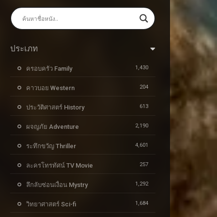
ประเภท
1,430
ครอบครัว Family
204
คาวบอย Western
613
ประวัติศาสตร์ History
2,190
ผจญภัย Adventure
4,601
ระทึกขวัญ Thriller
257
ละครโทรทัศน์ TV Movie
1,292
ลึกลับซ่อนเงื่อน Mystry
1,684
วิทยาศาสตร์ Sci-fi