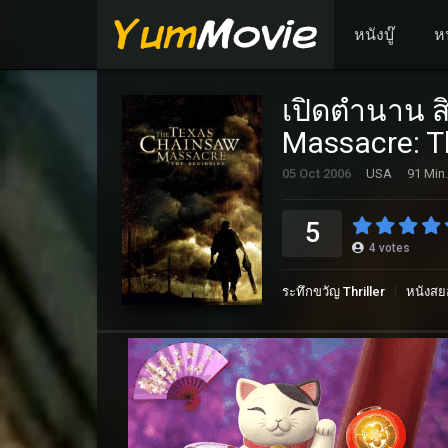
หนังบู๊
ห
เปิดตำนาน ส
Massacre: T
05 Oct 2006
USA
91 Min.
5
4
votes
ระทึกขวัญ Thriller
หนังสย