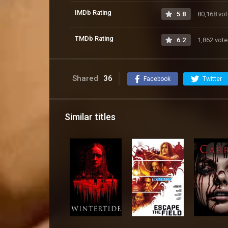
IMDb Rating
5.8
80,168 vo
TMDb Rating
6.2
1,862 vote
Shared
36
Facebook
Twitter
Similar titles