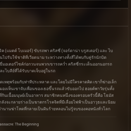
อริค (แมตต์ โบเมอร์) ขับรถพา คริสซี่ (จอร์ดาน่า บรูสเตอร์) และ ไบ
่อนไปรับใช้ชาติที่เวียดนาม ระหว่างทางทั้งสี่ได้พบกับคู่รักนักบิด
 ที่ขี่มอเตอร์ไซค์ก่อกวนจนพวกเขารถคว่ำ คริสซี่กระเด็นออกนอกรถ
ไบลีย์ที่ได้รับบาดเจ็บอยู่ในรถ
ที่เกิดเหตุพร้อมกับท่าทีประหลาด และโดยไม่มีใครคาดคิด เขาก็ฆ่าอเล็ก
 ๆ มองเห็นเขาจับเพื่อนของเธอขึ้นรถแล้วขับออกไป ฮอยต์พาวัยรุ่นทั้ง
่กินเนื้อมนุษย์เป็นอาหาร สมาชิกคนหนึ่งของครอบครัวนี้คือ โธมัส
ี้กำลังจะกลายร่างเป็นฆาตกรโรคจิตที่มีเลื่อยไฟฟ้าเป็นอาวุธและนิยม
องตำนานฆ่าโหดที่กลายเป็นฝันร้ายหลอนไม่รู้จบของคอหนังทั่วโลก
assacre: The Beginning