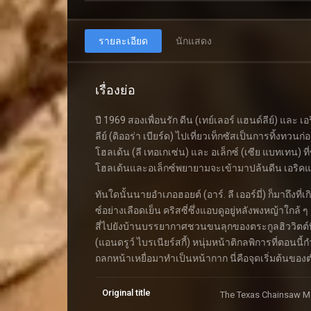
รายละเอียด
นักแสดง
เรื่องย่อ
ปี 1969 สองเพื่อนรัก ดีน (เทย์เลอร์ แฮนด์ลีย์) และ เ
ลีย์ (ดิออร่า เบียร์ด) ไปเที่ยวเท็กซัสเป็นการทิ้งทวนก
โฮลเด้น (ลี เทอเกเซ่น) และ อเล็กซ์ (เซีย แบทเทน)
โฮลเด้นและอเล็กซ์พยายามจะเข้ามาปล้นดีน เอริคและ
ทันใดนั้นนายอำเภอฮอยต์ (อาร์. ลี เออร์มี่) ก็มาถึง
ซ์อย่างเลือดเย็น คริสซี่ซึ่งแอบดูอยู่หลังพงหญ้าใกล้
สี่ไปยังบ้านบรรยากาศชวนขนลุกของตระกูลฮิววิตต์ที
(แอนดรูว์ ไบรเนียร์สกี้) หนุ่มหน้าติกลพิการที่ตอนน
ถลกหน้าเหยื่อมาทำเป็นหน้ากาก นี่คือจุดเริ่มต้นข
Original title
The Texas Chainsaw M