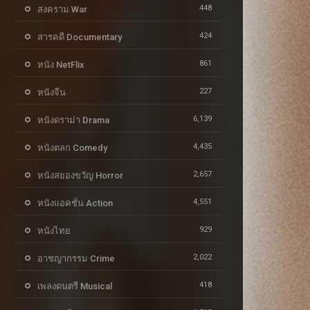
448
สงคราม War
424
สารคดี Documentary
861
หนัง NetFlix
227
หนังจีน
6,139
หนังดราม่า Drama
4,435
หนังตลก Comedy
2,657
หนังสยองขวัญ Horror
4,551
หนังแอคชั่น Action
929
หนังไทย
2,022
อาชญากรรม Crime
418
เพลงดนตรี Musical