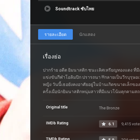
Soundtrack ซับไทย
รายละเอียด
นักแสดง
เรื่องย่อ
ปากร้าย อดีต ยิมนาสติก ชนะเลิศเหรียญทองแดง ที่มีสถา
แข่งขันกีฬาโอลิมปิก ปรารถนา !!!กลายเป็นวีรบุรุษอ
หญิง วันนี้เธอยังคงอาศัยอยู่ในบ้านเกิดขนาดเล็กขอ
ครั้งเมื่อนักยิมนาสติกหนุ่มสาวที่มีแนวโน้มคุกคามส
Original title
The Bronze
IMDb Rating
6.1
9,415 vote
TMDb Rating
5.9
204 votes