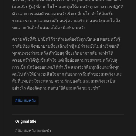
(แอนนี่ บรู๊ค) ที่สวย ไฮโซ และทุ่มให้สมหวังทุกอย่าง การปฏิบัติ
ตัว และการแต่งตัวของสมหวังเริ่มเปลี่ยนไป ทำให้ส้มเริ่ม
ระแคะระคาย และตามสืบจนรู้ความจริงว่าสมหวังนอกใจ จึง
ทะเลาะกันถึงขั้นส้มลงไม้ลงมือกับสมหวัง
ความจริงที่ส้มปกปิดไว้ว่าตัวเองท้องจึงถูกเปิดเผย พอสมหวังรู้
ว่าส้มท้อง จึงพยายามที่จะเลิกเจ้าชู้ แม้ว่าจะยังไม่สำเร็จซักที
ทุกคนหวังว่าสมหวัง ตัวน้อยๆ ที่จะเกิดมาจากส้ม จะทำให้
ครอบครัวได้ชุ่มชื่นหัวใจ แต่เมื่ออ๋อยสามารถพาสมหวังไปสู่
การเป็นนักร้องออกเทปได้สำเร็จ สมหวังก็ลืมทุกสิ่งและทิ้งทุก
คนไป ทำให้บำเรอเสียใจมาก กับอาการลืมตัวของสมหวัง และ
ส้มที่แทบหัวใจจะสลาย ความรักของส้มและสมหวังจะเป็น
อย่างไร ต้องติดตามต่อกับ “อีส้มสมหวัง ชะชะช่า”
อีส้ม สมหวัง
Original title
อีส้ม สมหวัง ชะชะช่า