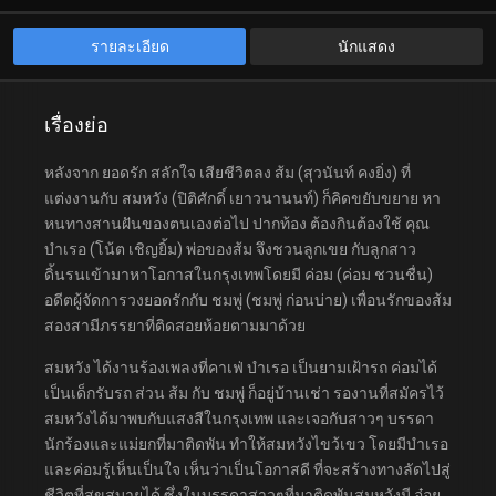
รายละเอียด
นักแสดง
เรื่องย่อ
หลังจาก ยอดรัก สลักใจ เสียชีวิตลง ส้ม (สุวนันท์ คงยิ่ง) ที่
แต่งงานกับ สมหวัง (ปิติศักดิ์ เยาวนานนท์) ก็คิดขยับขยาย หา
หนทางสานฝันของตนเองต่อไป ปากท้อง ต้องกินต้องใช้ คุณ
บำเรอ (โน้ต เชิญยิ้ม) พ่อของส้ม จึงชวนลูกเขย กับลูกสาว
ดิ้นรนเข้ามาหาโอกาสในกรุงเทพโดยมี ค่อม (ค่อม ชวนชื่น)
อดีตผู้จัดการวงยอดรักกับ ชมพู่ (ชมพู่ ก่อนบ่าย) เพื่อนรักของส้ม
สองสามีภรรยาที่ติดสอยห้อยตามมาด้วย
สมหวัง ได้งานร้องเพลงที่คาเฟ่ บำเรอ เป็นยามเฝ้ารถ ค่อมได้
เป็นเด็กรับรถ ส่วน ส้ม กับ ชมพู่ ก็อยู่บ้านเช่า รองานที่สมัครไว้
สมหวังได้มาพบกับแสงสีในกรุงเทพ และเจอกับสาวๆ บรรดา
นักร้องและแม่ยกที่มาติดพัน ทำให้สมหวังไขว้เขว โดยมีบำเรอ
และค่อมรู้เห็นเป็นใจ เห็นว่าเป็นโอกาสดี ที่จะสร้างทางลัดไปสู่
ชีวิตที่สุขสบายได้ ซึ่งในบรรดาสาวๆที่มาติดพันสมหวังมี อ๋อย