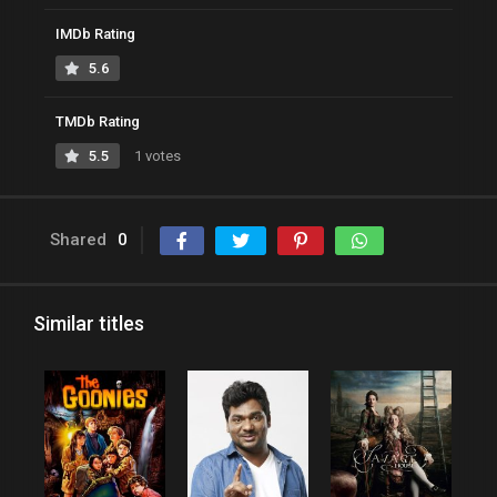
IMDb Rating
5.6
TMDb Rating
5.5
1 votes
Shared
0
Similar titles