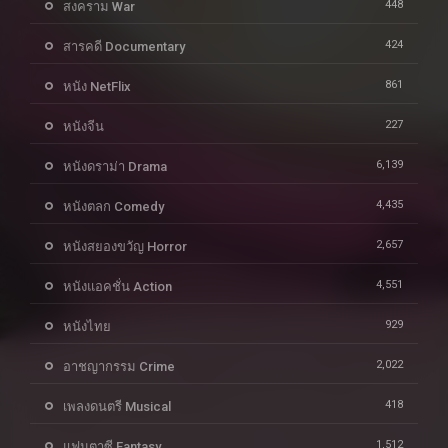
448
สงคราม War
424
สารคดี Documentary
861
หนัง NetFlix
227
หนังจีน
6,139
หนังดราม่า Drama
4,435
หนังตลก Comedy
2,657
หนังสยองขวัญ Horror
4,551
หนังแอคชั่น Action
929
หนังไทย
2,022
อาชญากรรม Crime
418
เพลงดนตรี Musical
1,512
แฟนตาซี Fantasy