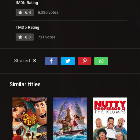
IMDb Rating
6.4
8,336 votes
TMDb Rating
6.3
731 votes
Shared
8
Similar titles