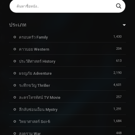
ประเภท
1,430
ครอบครัว Family
204
คาวบอย Western
613
ประวัติศาสตร์ History
2,190
ผจญภัย Adventure
4,601
ระทึกขวัญ Thriller
257
ละครโทรทัศน์ TV Movie
1,291
ลึกลับซ่อนเงื่อน Mystry
1,684
วิทยาศาสตร์ Sci-fi
448
สงคราม War