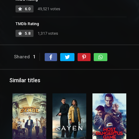
6.0
49,521 votes
TMDb Rating
5.8
1,317 votes
Shared
1
Similar titles