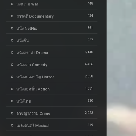
448
สงคราม War
424
สารคดี Documentary
861
หนัง NetFlix
227
หนังจีน
6,140
หนังดราม่า Drama
4,436
หนังตลก Comedy
2,658
หนังสยองขวัญ Horror
4,551
หนังแอคชั่น Action
930
หนังไทย
2,023
อาชญากรรม Crime
419
เพลงดนตรี Musical