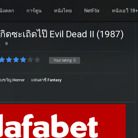
นังตลก
การ์ตูน
หนังไทย
NetFlix
หนังเอวี 18
กิดซะเถิดไป๊ Evil Dead II (1987)
.
R
Your rating:
0
องขวัญ Horror
แฟนตาซี Fantasy