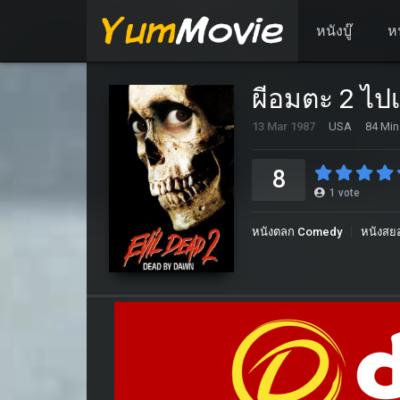
หนังบู๊
ห
ผีอมตะ 2 ไปเ
13 Mar 1987
USA
84 Min
8
1
vote
หนังตลก Comedy
หนังสย