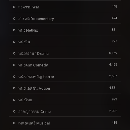
448
สงคราม War
424
สารคดี Documentary
861
หนัง NetFlix
227
หนังจีน
6,139
หนังดราม่า Drama
4,435
หนังตลก Comedy
2,657
หนังสยองขวัญ Horror
4,551
หนังแอคชั่น Action
929
หนังไทย
2,022
อาชญากรรม Crime
418
เพลงดนตรี Musical