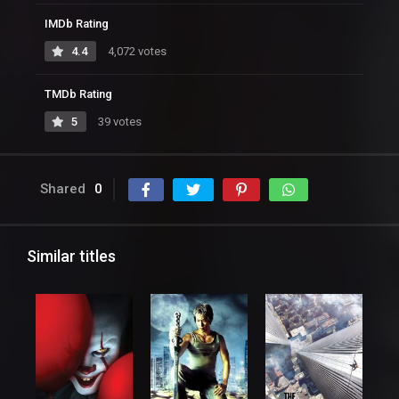
IMDb Rating
4.4
4,072 votes
TMDb Rating
5
39 votes
Shared
0
Similar titles