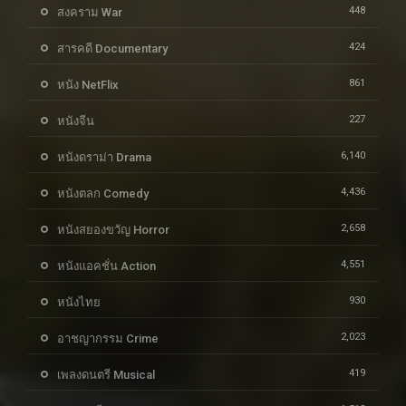
448
สงคราม War
424
สารคดี Documentary
861
หนัง NetFlix
227
หนังจีน
6,140
หนังดราม่า Drama
4,436
หนังตลก Comedy
2,658
หนังสยองขวัญ Horror
4,551
หนังแอคชั่น Action
930
หนังไทย
2,023
อาชญากรรม Crime
419
เพลงดนตรี Musical