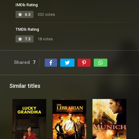
IMDb Rating
6.3
332 votes
TMDb Rating
7.3
18 votes
Shared
7
Similar titles