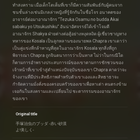
ทำสงคราม เมื่อเด็กโตเต็มที่เขาก็มีความสัมพันธ์กับผู้คนจาก
ชนชั้นล่างเช่นมิเกลล่าหญิงที่รู้จักกันในชื่อโจร อนาคตของ
อาจารย์ต่อมาอาณาจักร “Tezuka Osamu no budda Akai
sabaku yo Utsukushiku” อันน่าอัศจรรย์ได้เข้าโจมตี
อาณาจักร Shakya ฝ่ายต่างต่อสู้อย่างหงุดหงิด ผู้เชี่ยวชาญทาง
ทหารของ Kosala เป็นลูกหลานของนายพล Chapra เขาเดาว่า
เป็นคู่แข่งที่กล้าหาญที่สุดในอาณาจักร Kosala ทุกสิ่งที่ถูก
พิจารณา Chapra ถูกจินตนาการว่าเป็นทาส ไม่ว่าในกรณีใด
ก็ตามการอำพรางประสบการณ์ของเขาตามการชักชวนของ
เจ้าหน้าที่เขาเข้าสู่ตำแหน่งปัจจุบันของเขา Chapra คาดว่าจะ
จ้างงานที่มีประสิทธิภาพสำหรับตัวเขาเองและสิทธาธาจะ
กำจัดความมั่งคั่งของครอบครัวของเขาเพื่อหาเต่า คนตรงข้าม
เจอกันในสงครามและเปลี่ยนไป ชะตากรรมของอาณาจักร
ของเขา
Original title
手塚治虫のブッダ -赤い砂漠
よ!美しく-