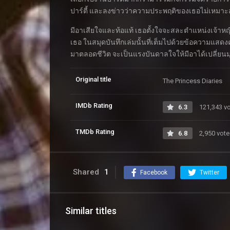
ปาร์ตี้ และลงข่าวว่าความประพฤติของเธอไม่เหมาะ
มีอาเสียใจและท้อแท้ เธอตั้งใจจะสละตำแหน่งเจ้าหญิ
เธอ ในสมุดบันทึกเล่มนั้นที่เต็มไปด้วยข้อความแสดงค
มาตลอดชีวิต จะเป็นแรงบันดาลใจให้มีอาได้เปลี่ยน
Original title
The Princess Diaries
IMDb Rating
6.3
121,343 v
TMDb Rating
6.8
2,950 vote
Shared
1
Facebook
Twitter
Similar titles