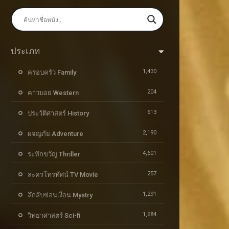
ประเภท
1,430
ครอบครัว Family
204
คาวบอย Western
613
ประวัติศาสตร์ History
2,190
ผจญภัย Adventure
4,601
ระทึกขวัญ Thriller
257
ละครโทรทัศน์ TV Movie
1,291
ลึกลับซ่อนเงื่อน Mystry
1,684
วิทยาศาสตร์ Sci-fi