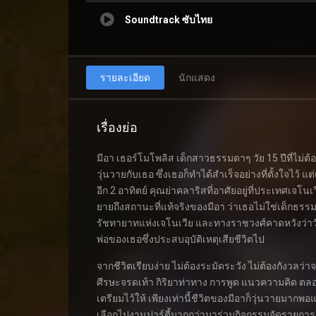
Soundtrack ซับไทย
รายละเอียด
นักแสดง
เรื่องย่อ
มีอา เธอร์โมโพลิส เด็กสาวธรรมดาๆ วัย 15 ปีที่ไม่
วุ่นวายกับเธอ ซึ่งเธอก็ทำได้สำเร็จอย่างที่ตั้งใจไว้ แ
อีก 2 อาทิตย์ คุณย่าคลาริสที่อาศัยอยู่ที่ประเทศเจ
ยายถึงสถานะที่แท้จริงของมีอา ว่าเธอไม่ใช่เด็กธรร
รัชทายาทแห่งเจโนเวีย และทางราชวงศ์คาดหวังว่า
พ่อของเธอซึ่งประสบอุบัติเหตุเสียชีวิตไป
จากชีวิตเรียบง่าย ไม่ต้องระมัดระวัง ไม่ต้องกังวลว่า
ศีรษะจรดเท้า กิริยาท่าทาง การพูด แนวความคิด ตล
เตรียมไว้ให้ เพียงเท่านี้ชีวิตของมีอาก็วุ่นวายมากพอแล้ว
เลือกไปงานปาร์ตี้มากกว่ามาร่วมกิจกรรมจัดรายการว