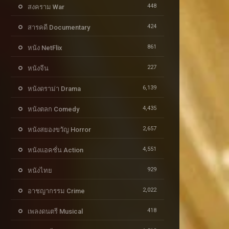
448
สงคราม War
424
สารคดี Documentary
861
หนัง NetFlix
227
หนังจีน
6,139
หนังดราม่า Drama
4,435
หนังตลก Comedy
2,657
หนังสยองขวัญ Horror
4,551
หนังแอคชั่น Action
929
หนังไทย
2,022
อาชญากรรม Crime
418
เพลงดนตรี Musical