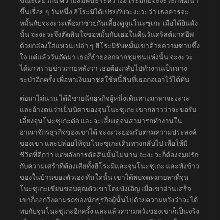
ขณะเดียวกัน ความสัมพันธ์ระหว่างฮิโระมิกับจะงะวะก็พัฒนา
ขึ้นเรื่อย ๆ วันหนึ่ง ฮิโระมิได้เปรยกับจะงะวะว่า เธอควรจะ
หมั้นกับจะงะวะเพื่อมาช่วยกันเลี้ยงดูจุนโนะซุเกะ เมื่อได้ยินดัง
นั้น จะงะวะจึงตัดสินใจขอหมั้นกับเธอในคืนวันคริสต์มาสอีฟ
ด้วยกล่องใส่แหวนเปล่า ๆ ฮิโระมิรับหมั้นเขาด้วยความซาบซึ้ง
ใจ แต่แล้ววันถัดมา เธอก็ย้ายออกจากชุมชนแห่งนั้น จะงะวะ
ได้มาทราบข่าวภายหลังว่า เธอต้องกลับไปทำงานเป็นนาง
ระบำอีกครั้ง เพื่อหาเงินมาชดใช้หนี้สินที่เธอก่อเอาไว้ได้ทัน
ต่อมาไม่นาน ได้มีชายนักธุรกิจผู้หนึ่งเดินทางมาหาจะงะวะ
และอ้างตนว่าเป็นบิดาของจุนโนะซุเกะ เขากล่าวว่าจะขอรับ
เลี้ยงจุนโนะซุเกะต่อ และจะเลี้ยงดูจนสามารถทำงานใน
อาณาจักรธุรกิจของเขาได้ จะงะวะยอมรับตามความประสงค์
ของเขา และปล่อยให้จุนโนะซุเกะเดินทางกลับไป เพื่อให้มี
ชีวิตที่ดีกว่า แต่หลังการตัดสินนั้นไม่นาน จะงะวะก็ต้องจมปรัก
กับความเศร้าที่ต้องเสียทั้งฮิโระมิและจุนโนะซุเกะ และพังข้าว
ของในบ้านของตัวเอง ทันใดนั้น เขาได้พบจดหมายลาที่จุน
โนะซุเกะเขียนขอบคุณตัวเขาโดยบังเอิญ เมื่อเขาอ่านเสร็จ
เขาก็ออกวิ่งตามรถของนักธุรกิจผู้นั้นไปด้วยความหวังว่าจะได้
พบกับจุนโนะซุเกะอีกครั้ง และแล้วความหวังของเขาก็เป็นจริง