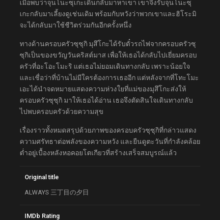
เมื่อพบว่าจุนโนะซุเกะเดินกลับมาหาเขา เขาจึงรับจุนโนะซุ
เกะกลับมาเลี้ยงดูเช่นเดิม พร้อมกับหวังว่าพวกเขาและฮิโระมิ
จะได้กลับมาใช้ชีวิตร่วมกันอีกครั้งหนึ่ง
ทางด้านครอบครัวซุซุกิ มุสึโกะได้รับตั๋วรถไฟจากครอบครัวซุ
ซุกิเป็นของขวัญวันคริสต์มาส เพื่อให้เธอได้กลับไปเยี่ยมครอบ
ครัวที่อะโอะโมะริ แต่เธอไม่ยอมเดินทางกลับ เพราะน้อยใจ
และเชื่อว่าที่บ้านไม่มีใครต้องการเธออีก แต่หลังจากที่โทะโมะ
เอะได้นำจดหมายแสดงความห่วงใยที่แม่ของมุสึโกะส่งให้
ครอบครัวซุซุกิ มาให้เธอได้อ่าน เธอจึงตัดสินใจเดินทางกลับ
ไปพบครอบครัวด้วยความสุข
เรื่องราวทั้งหมดสรุปด้วยภาพของครอบครัวซุซุกิที่กล่าวแสดง
ความศรัทธาต่อพลังของความหวัง และยืนดูตะวันที่กำลังคล้อย
ต่ำอยู่เบื้องหลังหอคอยโตเกียวที่สร้างเสร็จสมบูรณ์แล้ว
Original title
ALWAYS 三丁目の夕日
IMDb Rating