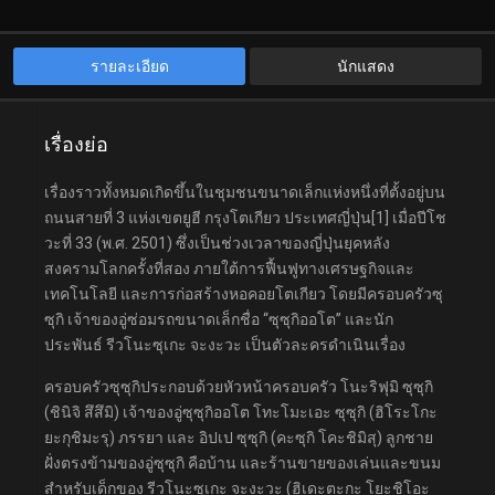
รายละเอียด
นักแสดง
เรื่องย่อ
เรื่องราวทั้งหมดเกิดขึ้นในชุมชนขนาดเล็กแห่งหนึ่งที่ตั้งอยู่บน
ถนนสายที่ 3 แห่งเขตยูฮี กรุงโตเกียว ประเทศญี่ปุ่น[1] เมื่อปีโช
วะที่ 33 (พ.ศ. 2501) ซึ่งเป็นช่วงเวลาของญี่ปุ่นยุคหลัง
สงครามโลกครั้งที่สอง ภายใต้การฟื้นฟูทางเศรษฐกิจและ
เทคโนโลยี และการก่อสร้างหอคอยโตเกียว โดยมีครอบครัวซุ
ซุกิ เจ้าของอู่ซ่อมรถขนาดเล็กชื่อ “ซุซุกิออโต” และนัก
ประพันธ์ รีวโนะซุเกะ จะงะวะ เป็นตัวละครดำเนินเรื่อง
ครอบครัวซุซุกิประกอบด้วยหัวหน้าครอบครัว โนะริฟุมิ ซุซุกิ
(ชินิจิ สึสึมิ) เจ้าของอู่ซุซุกิออโต โทะโมะเอะ ซุซุกิ (ฮิโระโกะ
ยะกุชิมะรุ) ภรรยา และ อิปเป ซุซุกิ (คะซุกิ โคะชิมิสุ) ลูกชาย
ฝั่งตรงข้ามของอู่ซุซุกิ คือบ้าน และร้านขายของเล่นและขนม
สำหรับเด็กของ รีวโนะซุเกะ จะงะวะ (ฮิเดะตะกะ โยะชิโอะ