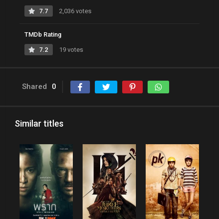
7.7
2,036 votes
TMDb Rating
7.2
19 votes
Shared
0
Similar titles