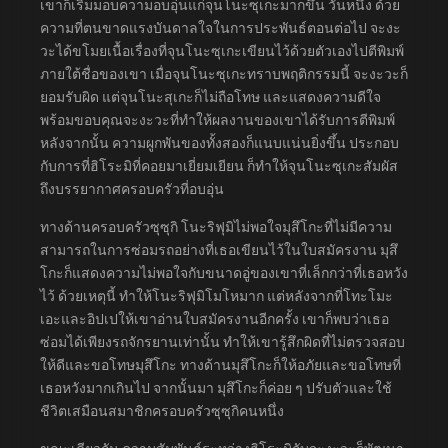
เขาก็เริ่มมอบความอบอุ่นแก่จุนโนะซุเกะมากขึ้น วันหนึ่ง ด้วย
ความที่ตนขาดแรงบันดาลใจในการประพันธ์ตอนต่อไป จะงะ
วะได้ขโมยเนื้อเรื่องที่จุนโนะซุเกะเขียนไว้ด้วยตัวเองไปตีพิมพ์
ภายใต้ชื่อของเขา เมื่อจุนโนะซุเกะทราบพฤติกรรมนี้ จะงะวะก็
ยอมรับผิด แต่จุนโนะสุเกะก็ไม่ถือโทษ และแสดงความดีใจ
พร้อมขอบคุณจะงะวะที่ทำให้ผลงานของเขาได้รับการตีพิมพ์
หลังจากนั้น ความผูกพันของทั้งสองก็แนบแน่นยิ่งขึ้น ประกอบ
กับการที่ฮิโระมิที่คอยมาเยี่ยมเยียน ก็ทำให้จุนโนะซุเกะสัมผัส
ถึงบรรยากาศครอบครัวที่อบอุ่น
ทางด้านครอบครัวซุซุกิ โนะริฟุมิไม่พอใจมุสึโกะที่ไม่มีความ
สามารถในการซ่อมรถอย่างที่เธอเขียนไว้ในใบสมัครงาน มุสึ
โกะก็แสดงความไม่พอใจกับขนาดอู่ของเขาที่เล็กกว่าที่เธอหวัง
ไว้ ด้วยเหตุนี้ ทำให้โนะริฟุมิโมโหมาก แต่หลังจากที่โทะโมะ
เอะและอิปเปให้เขาอ่านใบสมัครงานอีกครั้ง เขาก็พบว่าเธอ
ซ่อมได้เพียงรถจักรยานเท่านั้น ทำให้เขารู้สึกผิดที่ไม่ตรวจสอบ
ให้ดีและขอโทษมุสึโกะ ทางด้านมุสึโกะก็ให้อภัยและขอโทษที่
เธอหวังมากเกินไป จากนั้นมา มุสึโกะก็ค่อย ๆ ปรับตัวและใช้
ชีวิตเสมือนสมาชิกครอบครัวซุซุกิคนหนึ่ง