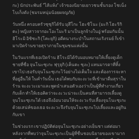
กะ) นักประพันธ์ “ไส้แห้ง” เจ้าของนิยายเยาวชนชั้นรอง โชเน็ง
โบเก็งดัง (ชมรมหนุ่มน้อยผจญภัย)
วันหนึ่ง ครอบครัวซุซุกิได้รับ มุสึโกะ โฮะชิโนะ (มะกิ โฮะริกิ
ตะ) หญิงสาวจากอะโอะโมะริ มาเป็นลูกจ้างในอู่ พร้อมกันนั้น
ฮิโระมิ อิชิซะกิ (โคะยุกิ) อดีตนางระบำในสถานเริงรมย์ ก็เข้า
มาเปิดร้านขายสุราภายในชุมชนแห่งนั้น
ในวันแรกที่เธอเปิดร้าน ฮิโระมิได้รับมอบหมายให้เลี้ยงดูเด็ก
ชายที่ชื่อ จุนโนะซุเกะ ฟุรุยุกิ (เค็นตะ ซุงะ) แทนมารดาที่ทิ้ง
เขาไป เธอรับจุนโนะซุเกะไว้อย่างไม่เต็มใจ และต้องการจะหา
ที่อยู่อื่นให้ ในค่ำวันนั้น เธอได้พบกับจะงะวะที่เข้ามาดื่มสุราใน
ร้าน จะงะวะเมาและพูดนำเสนอตัวเองว่าเป็นผู้ที่ทำงานเกี่ยว
กับเด็ก ทำให้เธอคิดว่าจะงะวะน่าจะเป็นคนที่สามารถเลี้ยงดู
จุนโนะซุเกะได้ เธอจึงอ้อนวอนให้จะงะวะรับเลี้ยงจุนโนะซุเกะ
ด้วยเสน่ห์ของเธอ จะงะวะจึงรับจุนโนะซุเกะไปเลี้ยงและอยู่กิน
กับเขา
ในช่วงแรก เขาปฏิบัติต่อจุนโนะซุเกะอย่างเย็นชา แต่ต่อมา
หลังจากที่พบว่าจุนโนะซุเกะเป็นผู้ที่ชื่นชอบนิยายของเขามาก