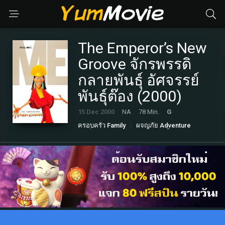
The Emperor’s New
Groove จักรพรรดิ
กลายพันธุ์ อัศจรรย์
พันธุ์ต๊อง (2000)
15 Dec 2000
NA
78 Min.
G
ครอบครัว Family
ผจญภัย Adventure
หนังตลก Comedy
แฟนตาซี Fantasy
แอนนิเมชั่น Animation