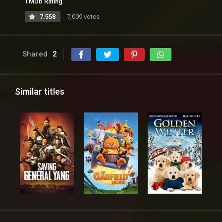
TMDb Rating
7.558
7,009 votes
Shared
2
Similar titles