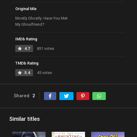
Original title
Mostly Ghostly: Have You Met
My Ghoulfriend?
IMDb Rating
4.7
831 votes
TMDb Rating
5.4
45 votes
Shared
2
Similar titles