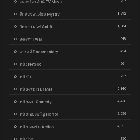
257
ละครโทรทัศน์ TV Movie
1,292
ลึกลับซ่อนเงื่อน Mystry
1,684
วิทยาศาสตร์ Sci-fi
448
สงคราม War
424
สารคดี Documentary
861
หนัง NetFlix
227
หนังจีน
6,140
หนังดราม่า Drama
4,436
หนังตลก Comedy
2,658
หนังสยองขวัญ Horror
4,551
หนังแอคชั่น Action
930
หนังไทย