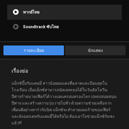
พากย์ไทย
Soundtrack ซับไทย
รายละเอียด
นักแสดง
เรื่องย่อ
แม็กซ์ปิ๊งกับแคมมี่ สาวน้อยผมแดงที่ฉลาดและป๊อบสุดใน
โรงเรียน เมื่อแม็กซ์สามารถนัดเดทเธอได้ในวันฮัลโลวีน
ปีศาจร้ายนามเฟียร์ได้วางแผนครอบครองโลก ปลดปล่อยสมุน
ปีศาจ และสร้างความวุ่นวายไปทั่ว ด้วยความช่วยเหลือจาก
เพื่อนผีอย่างทาร่ากับนิค แม็กซ์จะทำลายแผนร้ายของเฟียร์
และยังออกเดทกับแคมมี่ได้หรือไม่ ต้องเอาใจช่วยแม็กซ์กันซะ
แล้ว!!!