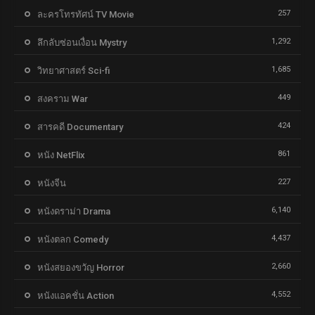
257
ละครโทรทัศน์ TV Movie
1,292
ลึกลับซ่อนเงื่อน Mystry
1,685
วิทยาศาสตร์ Sci-fi
449
สงคราม War
424
สารคดี Documentary
861
หนัง NetFlix
227
หนังจีน
6,140
หนังดราม่า Drama
4,437
หนังตลก Comedy
2,660
หนังสยองขวัญ Horror
4,552
หนังแอคชั่น Action