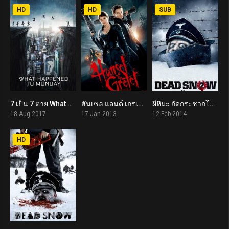
HD
HD
SUB
7 เป็น 7 ตาย What Happened to Monday (2017)
ฮันเซล แอนด์ เกรเทล : นักล่าแม่มดพันธุ์ดิบ Hansel & Gretel: Witch Hunters (2013)
ผีหิมะ กัดกระชากโหด 2 Dead Snow 2: Red vs. Dead (2014)
6.9
6.1
6.9
18 Aug 2017
17 Jan 2013
12 Feb 2014
HD