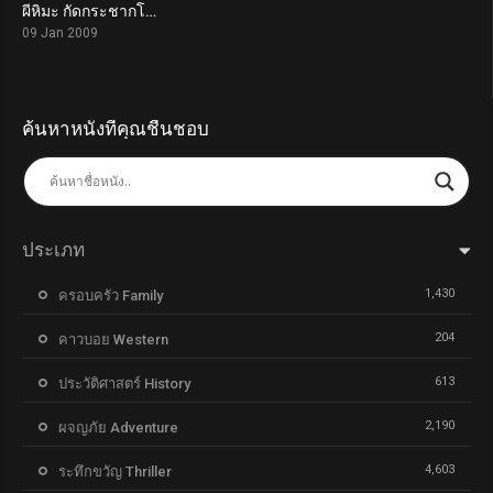
ผีหิมะ กัดกระชากโหด Dead Snow (2009)
6.3
09 Jan 2009
ค้นหาหนังที่คุณชื่นชอบ
ประเภท
1,430
ครอบครัว Family
204
คาวบอย Western
613
ประวัติศาสตร์ History
2,190
ผจญภัย Adventure
4,603
ระทึกขวัญ Thriller