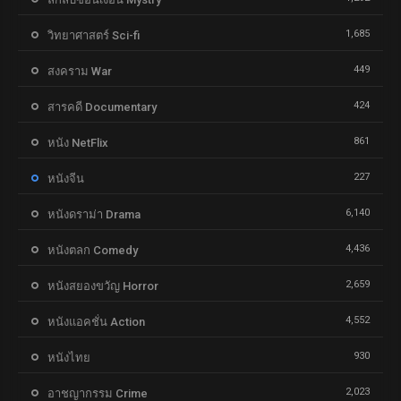
1,685
วิทยาศาสตร์ Sci-fi
449
สงคราม War
424
สารคดี Documentary
861
หนัง NetFlix
227
หนังจีน
6,140
หนังดราม่า Drama
4,436
หนังตลก Comedy
2,659
หนังสยองขวัญ Horror
4,552
หนังแอคชั่น Action
930
หนังไทย
2,023
อาชญากรรม Crime