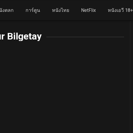
นังตลก
การ์ตูน
หนังไทย
NetFlix
หนังเอวี 18
r Bilgetay