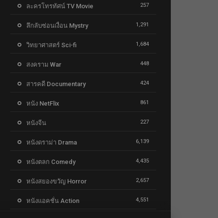
257
ละครโทรทัศน์ TV Movie
1,291
ลึกลับซ่อนเงื่อน Mystry
1,684
วิทยาศาสตร์ Sci-fi
448
สงคราม War
424
สารคดี Documentary
861
หนัง NetFlix
227
หนังจีน
6,139
หนังดราม่า Drama
4,435
หนังตลก Comedy
2,657
หนังสยองขวัญ Horror
4,551
หนังแอคชั่น Action