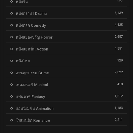
227
หนังจีน
6,139
หนังดราม่า Drama
4,435
หนังตลก Comedy
2,657
หนังสยองขวัญ Horror
4,551
หนังแอคชั่น Action
929
หนังไทย
2,022
อาชญากรรม Crime
418
เพลงดนตรี Musical
1,512
แฟนตาซี Fantasy
1,183
แอนนิเมชั่น Animation
2,211
โรแมนติก Romance