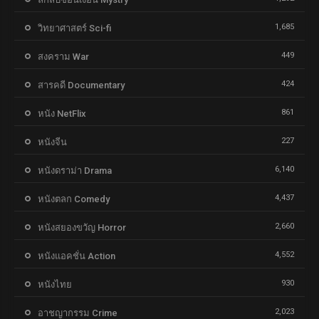
1,685
วิทยาศาสตร์ Sci-fi
449
สงคราม War
424
สารคดี Documentary
861
หนัง NetFlix
227
หนังจีน
6,140
หนังดราม่า Drama
4,437
หนังตลก Comedy
2,660
หนังสยองขวัญ Horror
4,552
หนังแอคชั่น Action
930
หนังไทย
2,023
อาชญากรรม Crime