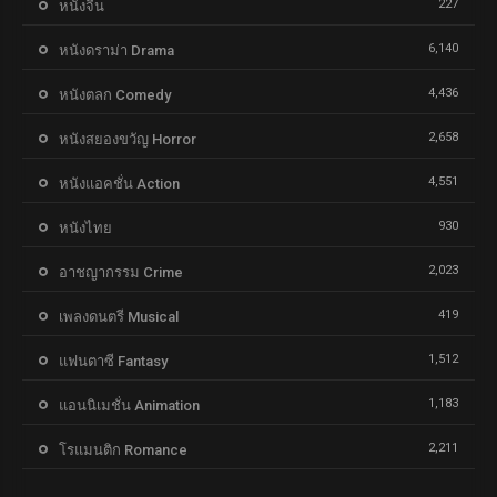
227
หนังจีน
6,140
หนังดราม่า Drama
4,436
หนังตลก Comedy
2,658
หนังสยองขวัญ Horror
4,551
หนังแอคชั่น Action
930
หนังไทย
2,023
อาชญากรรม Crime
419
เพลงดนตรี Musical
1,512
แฟนตาซี Fantasy
1,183
แอนนิเมชั่น Animation
2,211
โรแมนติก Romance