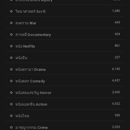
1,685
วิทยาศาสตร์ Sci-fi
449
สงคราม War
424
สารคดี Documentary
861
หนัง NetFlix
227
หนังจีน
6,140
หนังดราม่า Drama
4,437
หนังตลก Comedy
2,660
หนังสยองขวัญ Horror
4,552
หนังแอคชั่น Action
930
หนังไทย
2,023
อาชญากรรม Crime