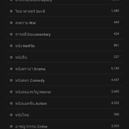
1,685
วิทยาศาสตร์ Sci-fi
449
สงคราม War
424
สารคดี Documentary
861
หนัง NetFlix
227
หนังจีน
6,140
หนังดราม่า Drama
4,437
หนังตลก Comedy
2,660
หนังสยองขวัญ Horror
4,552
หนังแอคชั่น Action
930
หนังไทย
2,023
อาชญากรรม Crime