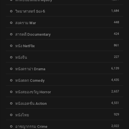
1,684
วิทยาศาสตร์ Sci-fi
448
สงคราม War
424
สารคดี Documentary
861
หนัง NetFlix
227
หนังจีน
6,139
หนังดราม่า Drama
4,435
หนังตลก Comedy
2,657
หนังสยองขวัญ Horror
4,551
หนังแอคชั่น Action
929
หนังไทย
2,022
อาชญากรรม Crime