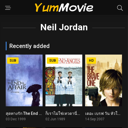
Neil Jordan
Recently added
SUB
SUB
HD
สุดทางรัก The End of the Affair (1999)
ก็เราไม่ใช่เทวดานี่ครับ We’re No Angels (1989)
เดอะ เบรฟ วัน หัวใจเธอต้องกล้า The Brave One (2007)
7.1
6.2
6.7
03 Dec 1999
02 Jun 1989
14 Sep 2007