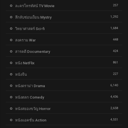
257
ละครโทรทัศน์ TV Movie
1,292
ลึกลับซ่อนเงื่อน Mystry
1,684
วิทยาศาสตร์ Sci-fi
448
สงคราม War
424
สารคดี Documentary
861
หนัง NetFlix
227
หนังจีน
6,140
หนังดราม่า Drama
4,436
หนังตลก Comedy
2,658
หนังสยองขวัญ Horror
4,551
หนังแอคชั่น Action