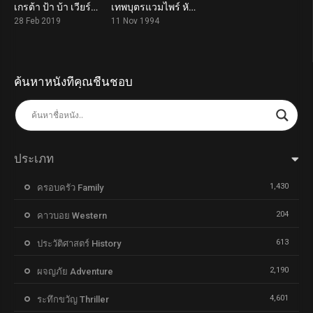
เกรต้า ป้า บ้า เวียร์ด Greta (2019)
เทพบุตรแวมไพร์ หัวใจรักไม่มีวันตาย Interview with the Vampire (1994)
6.0
7.6
28 Feb 2019
11 Nov 1994
ค้นหาหนังที่คุณชื่นชอบ
ประเภท
1,430
ครอบครัว Family
204
คาวบอย Western
613
ประวัติศาสตร์ History
2,190
ผจญภัย Adventure
4,601
ระทึกขวัญ Thriller