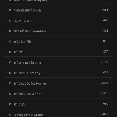
1,684
วิทยาศาสตร์ Sci-fi
448
สงคราม War
424
สารคดี Documentary
861
หนัง NetFlix
227
หนังจีน
6,140
หนังดราม่า Drama
4,436
หนังตลก Comedy
2,658
หนังสยองขวัญ Horror
4,551
หนังแอคชั่น Action
930
หนังไทย
2,023
อาชญากรรม Crime