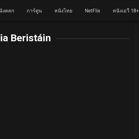
นังตลก
การ์ตูน
หนังไทย
NetFlix
หนังเอวี 18
ia Beristáin