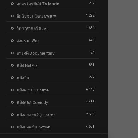
257
ละครโทรทัศน์ TV Movie
1,292
ลึกลับซ่อนเงื่อน Mystry
1,684
วิทยาศาสตร์ Sci-fi
448
สงคราม War
424
สารคดี Documentary
861
หนัง NetFlix
227
หนังจีน
6,140
หนังดราม่า Drama
4,436
หนังตลก Comedy
2,658
หนังสยองขวัญ Horror
4,551
หนังแอคชั่น Action