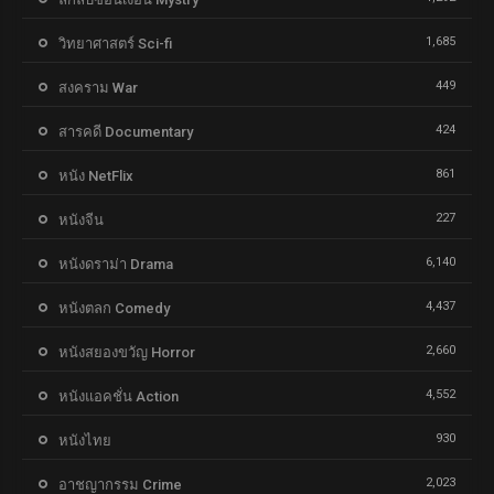
1,685
วิทยาศาสตร์ Sci-fi
449
สงคราม War
424
สารคดี Documentary
861
หนัง NetFlix
227
หนังจีน
6,140
หนังดราม่า Drama
4,437
หนังตลก Comedy
2,660
หนังสยองขวัญ Horror
4,552
หนังแอคชั่น Action
930
หนังไทย
2,023
อาชญากรรม Crime