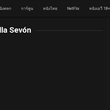
นังตลก
การ์ตูน
หนังไทย
NetFlix
หนังเอวี 18
lla Sevón