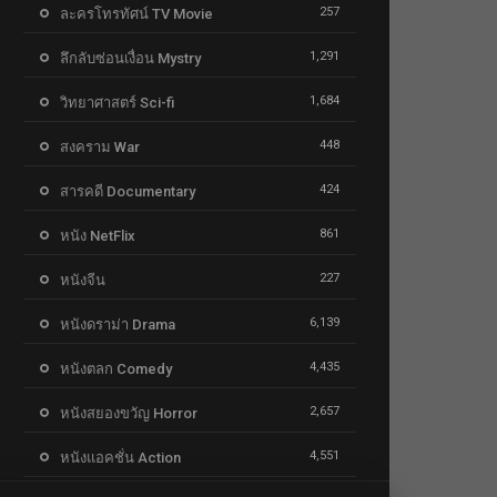
257
ละครโทรทัศน์ TV Movie
1,291
ลึกลับซ่อนเงื่อน Mystry
1,684
วิทยาศาสตร์ Sci-fi
448
สงคราม War
424
สารคดี Documentary
861
หนัง NetFlix
227
หนังจีน
6,139
หนังดราม่า Drama
4,435
หนังตลก Comedy
2,657
หนังสยองขวัญ Horror
4,551
หนังแอคชั่น Action