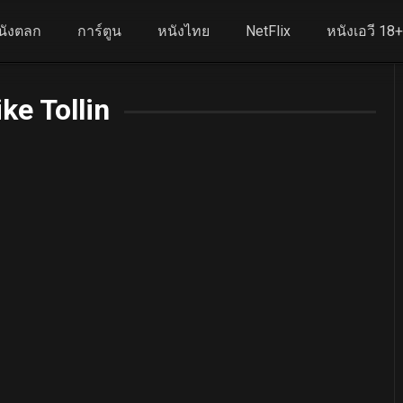
นังตลก
การ์ตูน
หนังไทย
NetFlix
หนังเอวี 18
ke Tollin