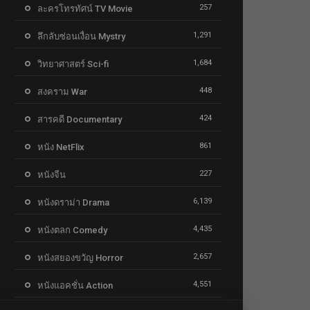
257
ละครโทรทัศน์ TV Movie
1,291
ลึกลับซ่อนเงื่อน Mystry
1,684
วิทยาศาสตร์ Sci-fi
448
สงคราม War
424
สารคดี Documentary
861
หนัง NetFlix
227
หนังจีน
6,139
หนังดราม่า Drama
4,435
หนังตลก Comedy
2,657
หนังสยองขวัญ Horror
4,551
หนังแอคชั่น Action