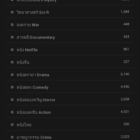
1,684
วิทยาศาสตร์ Sci-fi
448
สงคราม War
424
สารคดี Documentary
861
หนัง NetFlix
227
หนังจีน
6,140
หนังดราม่า Drama
4,436
หนังตลก Comedy
2,658
หนังสยองขวัญ Horror
4,551
หนังแอคชั่น Action
930
หนังไทย
2,023
อาชญากรรม Crime