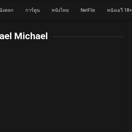
นังตลก
การ์ตูน
หนังไทย
NetFlix
หนังเอวี 18
ael Michael