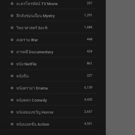
257
ละครโทรทัศน์ TV Movie
1,291
ลึกลับซ่อนเงื่อน Mystry
1,684
วิทยาศาสตร์ Sci-fi
448
สงคราม War
424
สารคดี Documentary
861
หนัง NetFlix
227
หนังจีน
6,139
หนังดราม่า Drama
4,435
หนังตลก Comedy
2,657
หนังสยองขวัญ Horror
4,551
หนังแอคชั่น Action