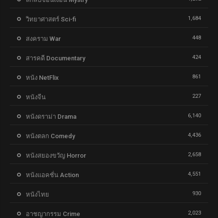
1,684
วิทยาศาสตร์ Sci-fi
448
สงคราม War
424
สารคดี Documentary
861
หนัง NetFlix
227
หนังจีน
6,140
หนังดราม่า Drama
4,436
หนังตลก Comedy
2,658
หนังสยองขวัญ Horror
4,551
หนังแอคชั่น Action
930
หนังไทย
2,023
อาชญากรรม Crime