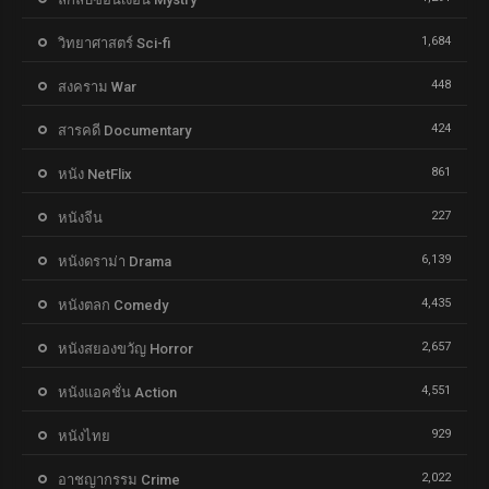
1,684
วิทยาศาสตร์ Sci-fi
448
สงคราม War
424
สารคดี Documentary
861
หนัง NetFlix
227
หนังจีน
6,139
หนังดราม่า Drama
4,435
หนังตลก Comedy
2,657
หนังสยองขวัญ Horror
4,551
หนังแอคชั่น Action
929
หนังไทย
2,022
อาชญากรรม Crime