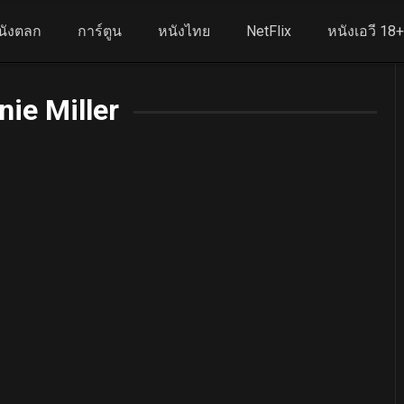
นังตลก
การ์ตูน
หนังไทย
NetFlix
หนังเอวี 18
nie Miller