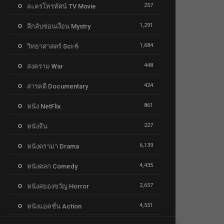
257
ละครโทรทัศน์ TV Movie
1,291
ลึกลับซ่อนเงื่อน Mystry
1,684
วิทยาศาสตร์ Sci-fi
448
สงคราม War
424
สารคดี Documentary
861
หนัง NetFlix
227
หนังจีน
6,139
หนังดราม่า Drama
4,435
หนังตลก Comedy
2,657
หนังสยองขวัญ Horror
4,551
หนังแอคชั่น Action