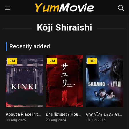
Kôji Shiraishi
Recently added
ZM
ZM
HD
About a Place in the Kinki Region (2025) อาถรรพ์คิงคิ
บ้านผีอิหยังวะ House of Sayuri (2024)
ซาดาโกะ ปะทะ คายาโกะ ดุ..นรกแตก Sadako vs. Kayako (2016)
6.3
6.6
5.1
08 Aug 2025
23 Aug 2024
18 Jun 2016