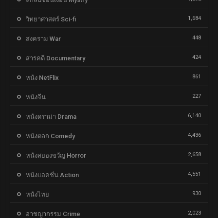
1,684
วิทยาศาสตร์ Sci-fi
448
สงคราม War
424
สารคดี Documentary
861
หนัง NetFlix
227
หนังจีน
6,140
หนังดราม่า Drama
4,436
หนังตลก Comedy
2,658
หนังสยองขวัญ Horror
4,551
หนังแอคชั่น Action
930
หนังไทย
2,023
อาชญากรรม Crime