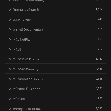
1,684
วิทยาศาสตร์ Sci-fi
448
สงคราม War
424
สารคดี Documentary
861
หนัง NetFlix
227
หนังจีน
6,140
หนังดราม่า Drama
4,436
หนังตลก Comedy
2,658
หนังสยองขวัญ Horror
4,551
หนังแอคชั่น Action
930
หนังไทย
2,023
อาชญากรรม Crime